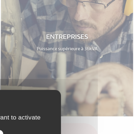
ENTREPRISES
Puissance supérieure à 36kVA
ant to activate