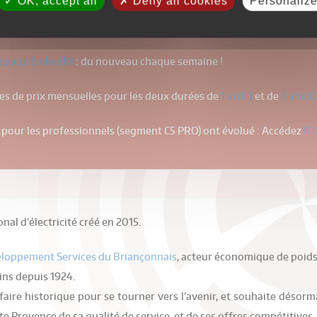
OK, accept all
Deny all cookies
Personaliz
2026 ? Grâce à nos formulaires "souscrire en ligne", recevez votre o
e page LinkedIN
: du nouveau chaque semaine !
les de prix mensuelles pour les deux durées de
1 an ICI
et de
3 ans IC
 pour les professionnels (segment C5 PRO) ont évolué : Accédez
ICI
nal d’électricité créé en 2015.
eloppement Services du Briançonnais
, acteur économique de poids
pins depuis 1924.
faire historique pour se tourner vers l’avenir, et souhaite désor
 Provence de sa qualité de service, et de ses offres compétitives.