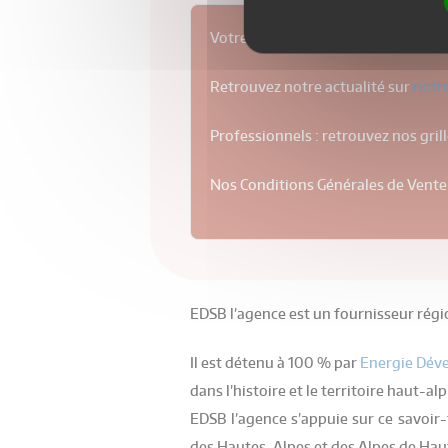
Votre contrat arrive à échéance en 
Retrouvez notre actualité sur
notr
Professionnels : retrouvez nos gril
Nos Conditions Générales de Vente
EDSB l’agence est un fournisseur régio
Il est détenu à 100 % par
Energie Dév
dans l’histoire et le territoire haut-al
EDSB l’agence s’appuie sur ce savoir-
des Hautes-Alpes et des Alpes de Haute