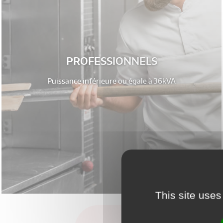
PROFESSIONNELS
Puissance inférieure ou égale à 36kVA
This site uses