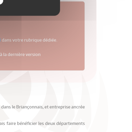
e
ffre personnalisée !
I
dans votre rubrique dédiée.
à la dernière version
 dans le Briançonnais, et entreprise ancrée
mais faire bénéficier les deux départements